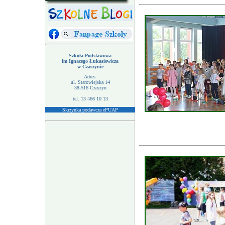
Szkoła Podstawowa
im Ignacego Łukasiewicza
w Czaszynie
Adres:
l. Starowiejska 14
u
38-516
Czaszyn
tel. 13 466 10 13
Skrzynka podawcza ePUAP