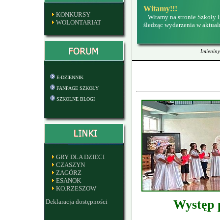
Witamy!!!
KONKURSY
Witamy na stronie Szkoły 
WOLONTARIAT
śledząc wydarzenia w aktual
Imieniny
E-DZIENNIK
FANPAGE SZKOŁY
SZKOLNE BLOGI
GRY DLA DZIECI
CZASZYN
ZAGÓRZ
ESANOK
KO.RZESZOW
Deklaracja dostępności